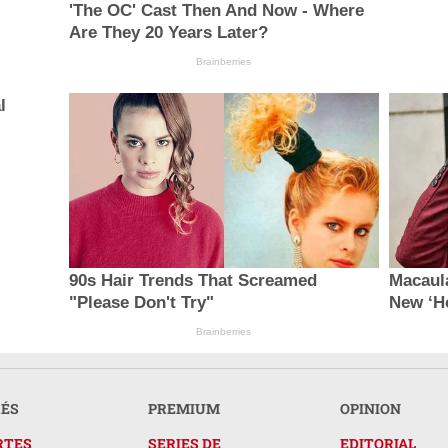
'The OC' Cast Then And Now - Where
Are They 20 Years Later?
Brainberries
l
90s Hair Trends That Screamed
Macaul
"Please Don't Try"
New ‘H
Brainberries
RÉS
PREMIUM
OPINION
RTES
SERIES DE
EDITORIAL