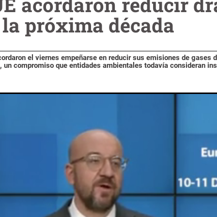
 UE acordaron reducir d
 la próxima década
cordaron el viernes empeñarse en reducir sus emisiones de gases d
, un compromiso que entidades ambientales todavía consideran insu