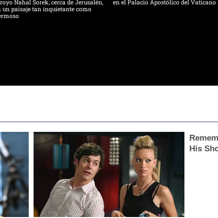
royo Nahal Sorek, cerca de Jerusalén,
en el Palacio Apostólico del Vaticano
 un paisaje tan inquietante como
ermoso
Rememb
His Sh