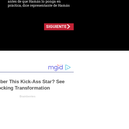
antes de que Hamás lo ponga en
práctica, dice representante de Hamás
SIGUIENTE
er This Kick-Ass Star? See
ocking Transformation
Brainberries