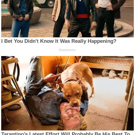
I Bet You Didn't Know It Was Really Happening?
Brainberries
Tarantino’s Latest Effort Will Probably Be His Best To