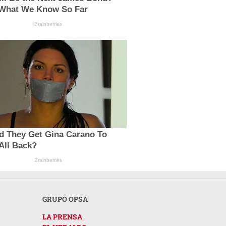
 What We Know So Far
Brainberries
d They Get Gina Carano To
 All Back?
Brainberries
GRUPO OPSA
LA PRENSA