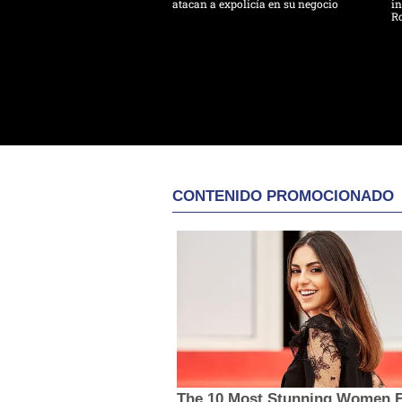
atacan a expolicía en su negocio
in
R
CONTENIDO PROMOCIONADO
The 10 Most Stunning Women 