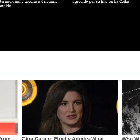
ternacional y acecha a Cristiano
agredido por su hijo en La Ceiba
onaldo
From
Gina Carano Finally Admits What
Who Wi