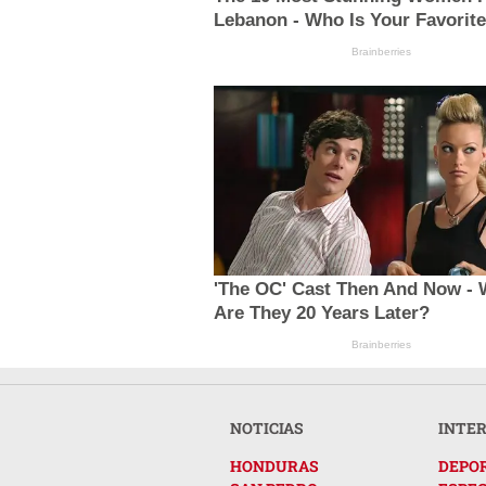
Lebanon - Who Is Your Favorit
Brainberries
'The OC' Cast Then And Now -
Are They 20 Years Later?
Brainberries
NOTICIAS
INTE
HONDURAS
DEPO