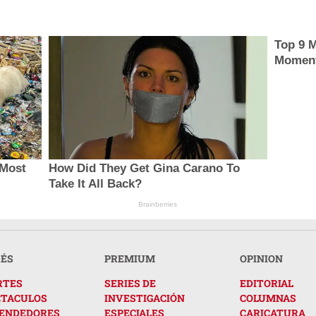
Top 9 M
Momen
 Most
How Did They Get Gina Carano To
Take It All Back?
Brainberries
RÉS
PREMIUM
OPINION
RTES
SERIES DE
EDITORIAL
CTACULOS
INVESTIGACIÓN
COLUMNAS
ENDEDORES
ESPECIALES
CARICATURA