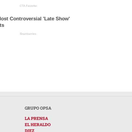
CTA Favorite
ost Controversial 'Late Show'
ts
Brainberries
GRUPO OPSA
LA PRENSA
EL HERALDO
DIEZ