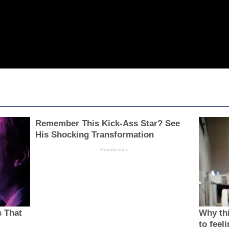
Remember This Kick-Ass Star? See
His Shocking Transformation
Brainberries
s That
Why thi
to feel