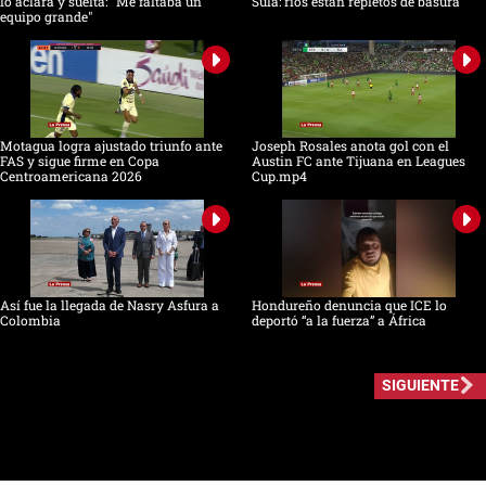
lo aclara y suelta: "Me faltaba un
Sula: ríos están repletos de basura
equipo grande"
Motagua logra ajustado triunfo ante
Joseph Rosales anota gol con el
FAS y sigue firme en Copa
Austin FC ante Tijuana en Leagues
Centroamericana 2026
Cup.mp4
Así fue la llegada de Nasry Asfura a
Hondureño denuncia que ICE lo
Colombia
deportó “a la fuerza” a África
SIGUIENTE