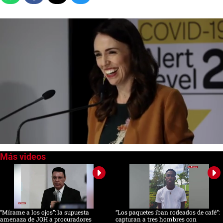
0
of
1
minute,
40
seconds
“Mírame a los ojos”: la supuesta
“Los paquetes iban rodeados de café”:
amenaza de JOH a procuradores
capturan a tres hombres con