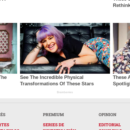
Rethink
The
See The Incredible Physical
These A
Transformations Of These Stars
Spotlig
Brainberries
RÉS
PREMIUM
OPINION
RTES
SERIES DE
EDITORIAL