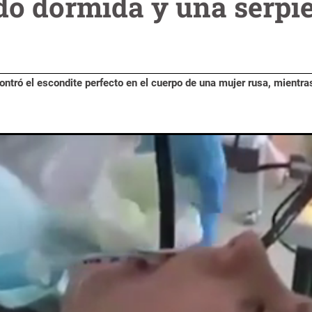
dó dormida y una serpie
ntró el escondite perfecto en el cuerpo de una mujer rusa, mientra