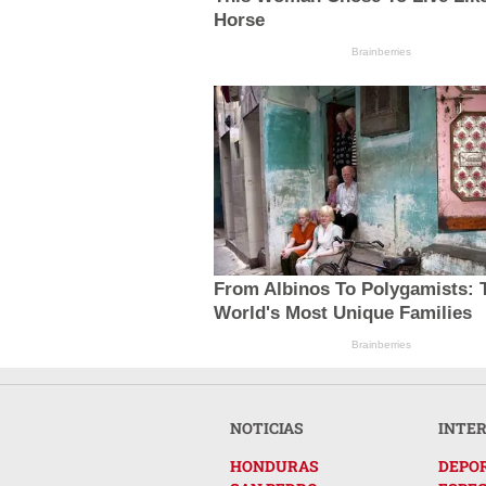
Horse
Brainberries
From Albinos To Polygamists: 
World's Most Unique Families
Brainberries
NOTICIAS
INTE
HONDURAS
DEPO