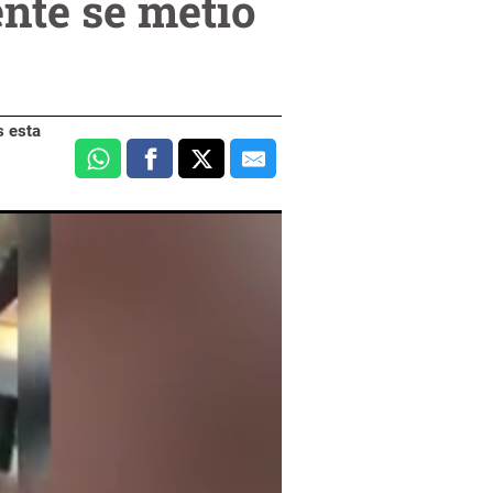
nte se metió
s esta