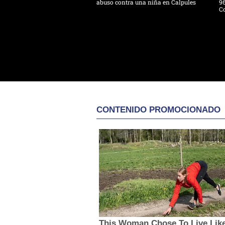
abuso contra una niña en Calpules
96
Co
CONTENIDO PROMOCIONADO
This Woman Chose To Live Lik