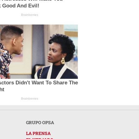
 Good And Evil!
Brainberries
ctors Didn't Want To Share The
ht
Brainberries
GRUPO OPSA
LA PRENSA