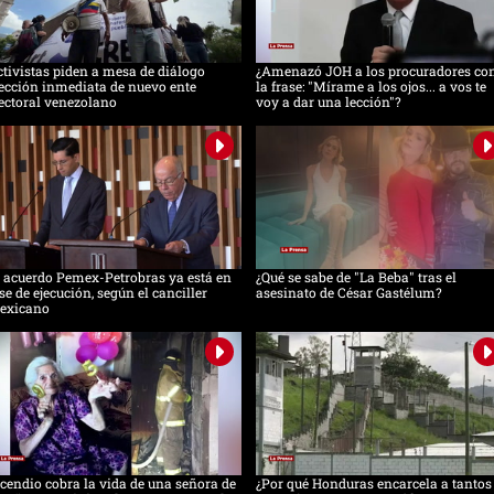
tivistas piden a mesa de diálogo
¿Amenazó JOH a los procuradores co
ección inmediata de nuevo ente
la frase: "Mírame a los ojos... a vos te
ectoral venezolano
voy a dar una lección"?
 acuerdo Pemex-Petrobras ya está en
¿Qué se sabe de "La Beba" tras el
se de ejecución, según el canciller
asesinato de César Gastélum?
exicano
cendio cobra la vida de una señora de
¿Por qué Honduras encarcela a tantos