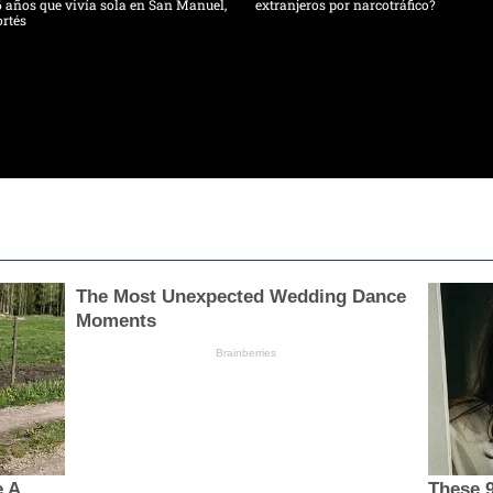
 años que vivía sola en San Manuel,
extranjeros por narcotráfico?
rtés
The Most Unexpected Wedding Dance
Moments
Brainberries
e A
These 9