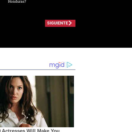
Honduras?
SIGUIENTE
 Actresses Will Make You