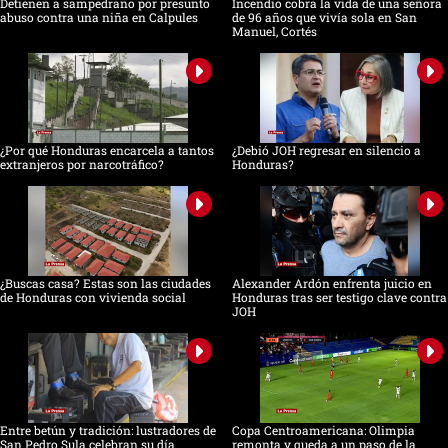
Detienen a sampedrano por presunto
Incendio cobra la vida de una señora
abuso contra una niña en Calpules
de 96 años que vivía sola en San
Manuel, Cortés
¿Por qué Honduras encarcela a tantos
¿Debió JOH regresar en silencio a
extranjeros por narcotráfico?
Honduras?
¿Buscas casa? Estas son las ciudades
Alexander Ardón enfrenta juicio en
de Honduras con vivienda social
Honduras tras ser testigo clave contra
JOH
Entre betún y tradición: lustradores de
Copa Centroamericana: Olimpia
San Pedro Sula celebran su día
remonta y queda a un paso de la