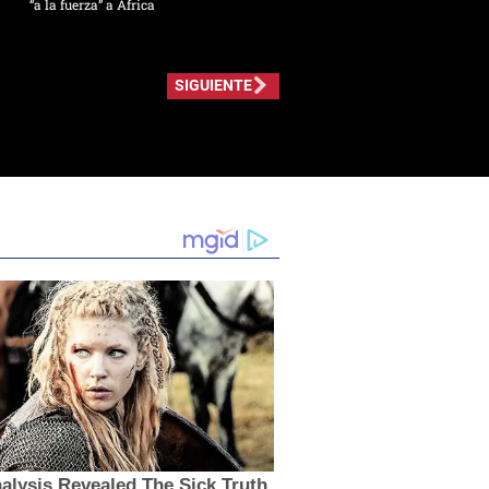
“a la fuerza” a África
SIGUIENTE
lysis Revealed The Sick Truth