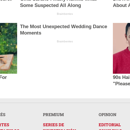
Some Suspected All Along
About A
Brainberries
The Most Unexpected Wedding Dance
Moments
Brainberries
For
90s Ha
"Please
RÉS
PREMIUM
OPINION
RTES
SERIES DE
EDITORIAL