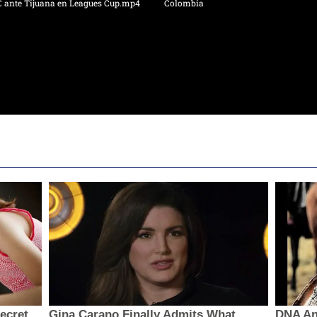
C ante Tijuana en Leagues Cup.mp4
Colombia
secret
Gina Carano Finally Admits What
DNA Ana