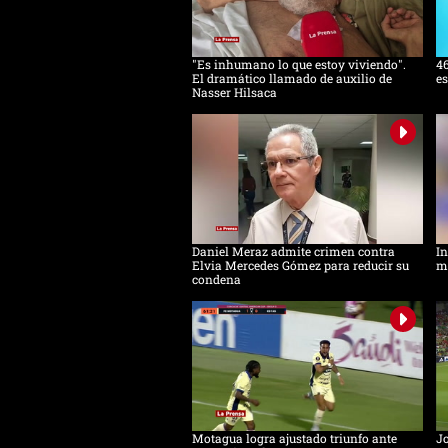
"Es inhumano lo que estoy viviendo".
46
El dramático llamado de auxilio de
es
Nasser Hilsaca
Daniel Meraz admite crimen contra
In
Elvia Mercedes Gómez para reducir su
mu
condena
Motagua logra ajustado triunfo ante
Jo