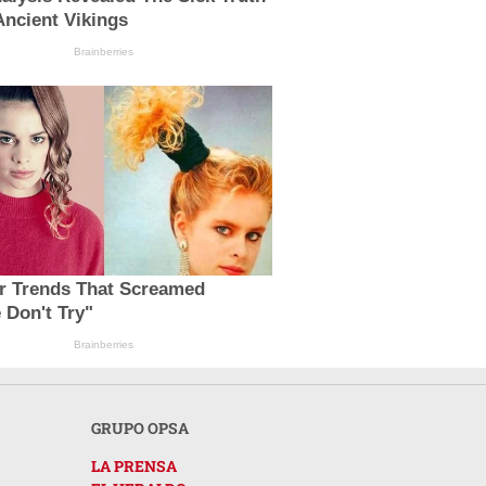
ncient Vikings
Brainberries
ir Trends That Screamed
 Don't Try"
Brainberries
GRUPO OPSA
LA PRENSA