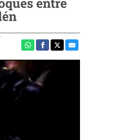
oques entre
lén
y