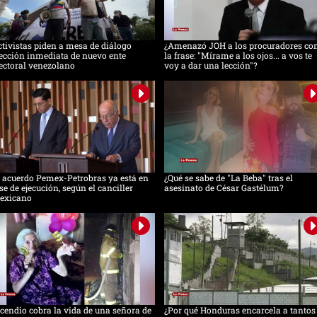
tivistas piden a mesa de diálogo
¿Amenazó JOH a los procuradores co
ección inmediata de nuevo ente
la frase: "Mírame a los ojos... a vos te
ectoral venezolano
voy a dar una lección"?
 acuerdo Pemex-Petrobras ya está en
¿Qué se sabe de "La Beba" tras el
se de ejecución, según el canciller
asesinato de César Gastélum?
exicano
cendio cobra la vida de una señora de
¿Por qué Honduras encarcela a tantos