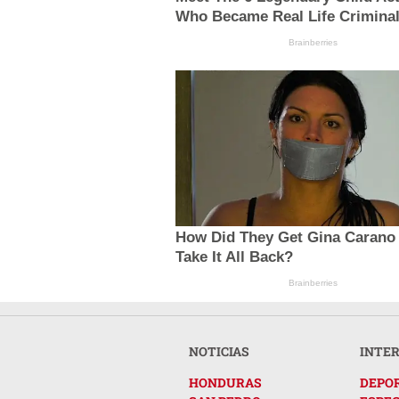
Who Became Real Life Crimina
Brainberries
How Did They Get Gina Carano
Take It All Back?
Brainberries
NOTICIAS
INTE
HONDURAS
DEPO