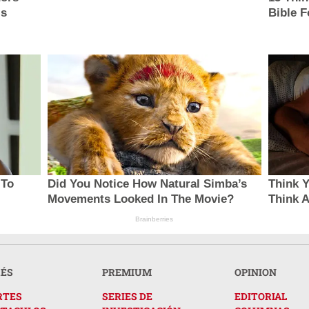
ls
Bible F
 To
Did You Notice How Natural Simba’s
Think 
Movements Looked In The Movie?
Think 
Brainberries
RÉS
PREMIUM
OPINION
RTES
SERIES DE
EDITORIAL