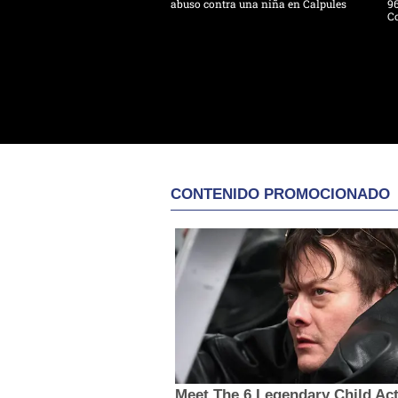
abuso contra una niña en Calpules
96
Co
CONTENIDO PROMOCIONADO
Meet The 6 Legendary Child Ac