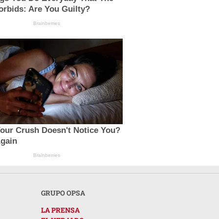
orbids: Are You Guilty?
Brainberries
Your Crush Doesn't Notice You?
Again
Brainberries
GRUPO OPSA
LA PRENSA