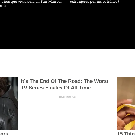
 años que vivía sola en San Manuel,
extranjeros por narcotráfico?
rtés
It's The End Of The Road: The Worst
TV Series Finales Of All Time
Brainberries
tors
15 Thi