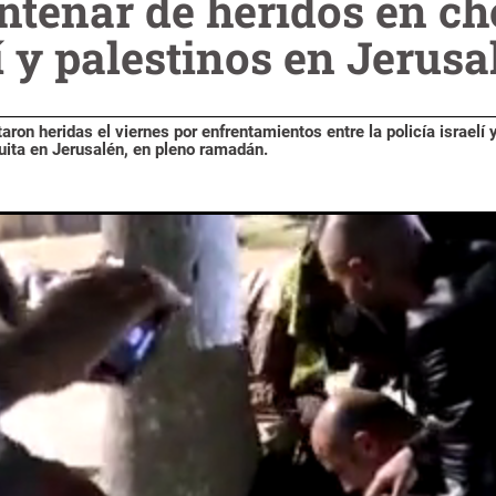
ntenar de heridos en ch
lí y palestinos en Jerusa
ron heridas el viernes por enfrentamientos entre la policía israelí 
uita en Jerusalén, en pleno ramadán.