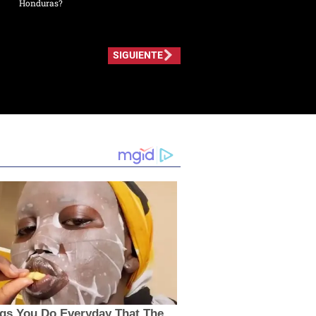
Honduras?
SIGUIENTE
ngs You Do Everyday That The