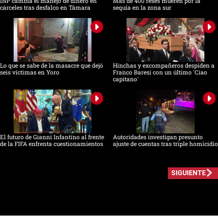
INP cambia el manejo de dinero en
Más de 400 reses mueren por la
cárceles tras desfalco en Támara
sequía en la zona sur
Lo que se sabe de la masacre que dejó
Hinchas y excompañeros despiden a
seis víctimas en Yoro
Franco Baresi con un último 'Ciao
capitano'
El futuro de Gianni Infantino al frente
Autoridades investigan presunto
de la FIFA enfrenta cuestionamientos
ajuste de cuentas tras triple homicidio
SIGUIENTE