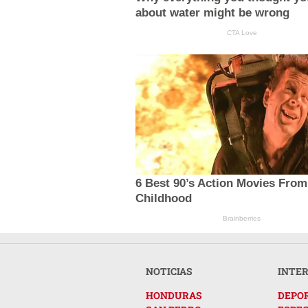
about water might be wrong
CTA Love
6 Best 90’s Action Movies From
Childhood
Brainberries
NOTICIAS
INTE
HONDURAS
DEPO