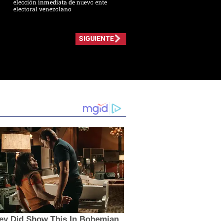
elección inmediata de nuevo ente
electoral venezolano
SIGUIENTE
ey Did Show This In Bohemian