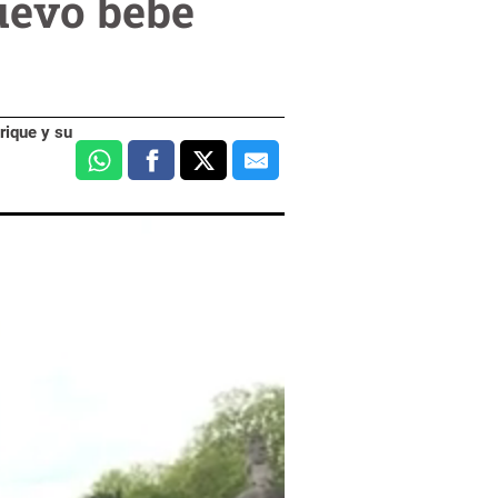
nuevo bebé
nrique y su