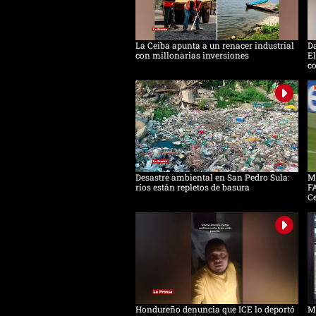
La Ceiba apunta a un renacer industrial
D
con millonarias inversiones
El
c
Desastre ambiental en San Pedro Sula:
Mo
ríos están repletos de basura
FA
C
Hondureño denuncia que ICE lo deportó
Má