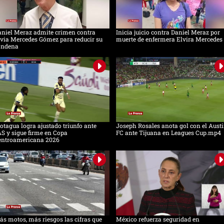
aniel Meraz admite crimen contra
Inicia juicio contra Daniel Meraz por
via Mercedes Gómez para reducir su
muerte de enfermera Elvira Mercedes
ondena
tagua logra ajustado triunfo ante
Joseph Rosales anota gol con el Aust
S y sigue firme en Copa
FC ante Tijuana en Leagues Cup.mp4
entroamericana 2026
s motos, más riesgos las cifras que
México refuerza seguridad en