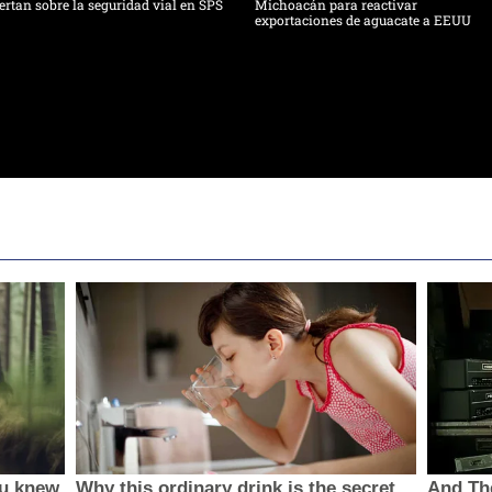
ertan sobre la seguridad vial en SPS
Michoacán para reactivar
exportaciones de aguacate a EEUU
ou knew
Why this ordinary drink is the secret
And Th