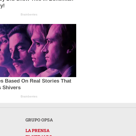
y!
Brainberries
s Based On Real Stories That
s Shivers
Brainberries
GRUPO OPSA
LA PRENSA