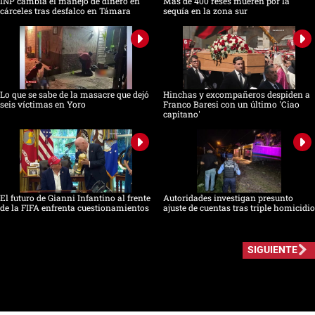
INP cambia el manejo de dinero en
Más de 400 reses mueren por la
cárceles tras desfalco en Támara
sequía en la zona sur
Lo que se sabe de la masacre que dejó
Hinchas y excompañeros despiden a
seis víctimas en Yoro
Franco Baresi con un último 'Ciao
capitano'
El futuro de Gianni Infantino al frente
Autoridades investigan presunto
de la FIFA enfrenta cuestionamientos
ajuste de cuentas tras triple homicidio
SIGUIENTE