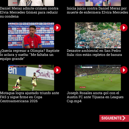
Daniel Meraz admite crimen contra
Inicia juicio contra Daniel Meraz por
Elvia Mercedes Gómez para reducir
muerte de enfermera Elvira Mercedes
su condena
¿Quería regresar a Olimpia? Baptiste
Desastre ambiental en San Pedro
lo aclara y suelta: "Me faltaba un
Sula: ríos están repletos de basura
equipo grande"
Motagua logra ajustado triunfo ante
Joseph Rosales anota gol con el
FAS y sigue firme en Copa
Austin FC ante Tijuana en Leagues
Centroamericana 2026
Cup.mp4
SIGUIENTE