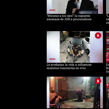
“Mírame a los ojos”: la supuesta
“L
amenaza de JOH a procuradores
ca
s
Le arrebatan la vida a influencer
Es
mientras transmitía en vivo
fi
li