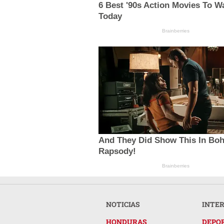
6 Best '90s Action Movies To W
Today
Brainberries
And They Did Show This In Bo
Rapsody!
Brainberries
NOTICIAS
INTE
HONDURAS
DEPO