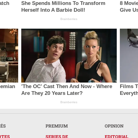
atch
She Spends Millions To Transform
8 Movie
Herself Into A Barbie Doll!
Give U
Brainberries
hemian
'The OC' Cast Then And Now - Where
Films 
Are They 20 Years Later?
Everyt
Brainberries
RÉS
PREMIUM
OPINION
RTES
SERIES DE
EDITORIAL