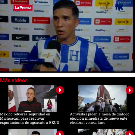
0
seconds
of
0
seconds
México refuerza seguridad en
Activistas piden a mesa de diálogo
Michoacán para reactivar
elección inmediata de nuevo ente
exportaciones de aguacate a EEUU
electoral venezolano