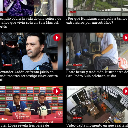
cendio cobra la vida de una señora de
¿Por qué Honduras encarcela a tantos
 años que vivía sola en San Manuel,
extranjeros por narcotráfico?
rtés
exander Ardón enfrenta juicio en
Entre betún y tradición: lustradores de
nduras tras ser testigo clave contra
San Pedro Sula celebran su día
OH
vier López revela tres bajas de
Video capta momento en que asaltant