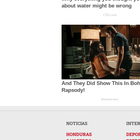
about water might be wrong
CTA Love
And They Did Show This In Bo
Rapsody!
Brainberries
NOTICIAS
INTE
HONDURAS
DEPO