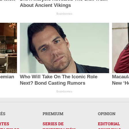
About Ancient Vikings
Brainberries
hemian
Who Will Take On The Iconic Role
Macaul
Next? Bond Casting Rumors
New ‘H
Brainberries
RÉS
PREMIUM
OPINION
RTES
SERIES DE
EDITORIAL