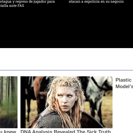
tagua y regreso de jugador para
atacan a expolicía en su negocio
talla ante FAS
Plastic
Model'
ou knew
DNA Analysis Revealed The Sick Truth