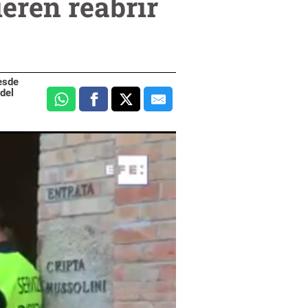
eren reabrir
esde
del