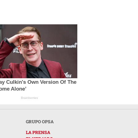
ay Culkin's Own Version Of The
ome Alone’
Brainberries
GRUPO OPSA
LA PRENSA