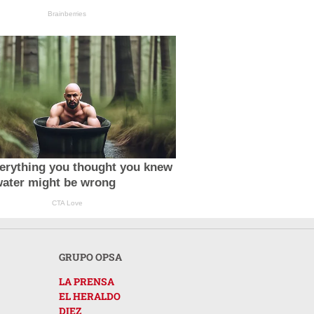
Brainberries
erything you thought you knew
water might be wrong
CTA Love
GRUPO OPSA
LA PRENSA
EL HERALDO
DIEZ