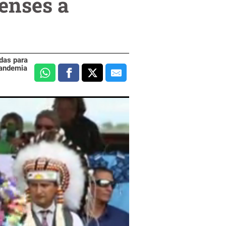
enses a
adas para
pandemia