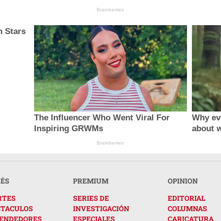
Brainberries
n Stars
The Influencer Who Went Viral For
Why ev
Inspiring GRWMs
about 
Brainberries
RÉS
PREMIUM
OPINION
RTES
SERIES DE
EDITORIAL
CTACULOS
INVESTIGACIÓN
COLUMNAS
ENDEDORES
ESPECIALES
CARICATURA