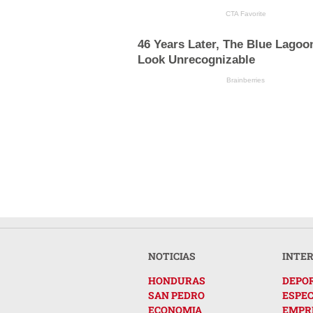
CTA Favorite
46 Years Later, The Blue Lagoo
Look Unrecognizable
Brainberries
NOTICIAS
INTE
HONDURAS
DEPO
SAN PEDRO
ESPE
ECONOMIA
EMPR