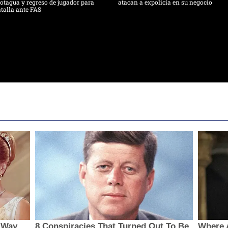
tagua y regreso de jugador para
atacan a expolicía en su negocio
talla ante FAS
 Way
8 Conspiracies That Turned Out To Be
Where 