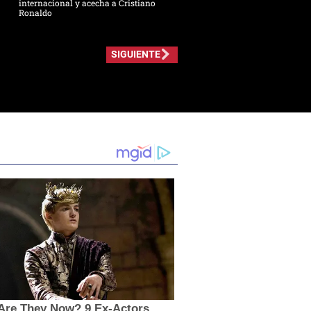
internacional y acecha a Cristiano
Ronaldo
SIGUIENTE
Are They Now? 9 Ex-Actors