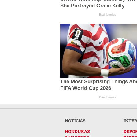
She Portrayed Grace Kelly
Brainberries
The Most Surprising Things Ab
FIFA World Cup 2026
Brainberries
NOTICIAS
INTE
HONDURAS
DEPO