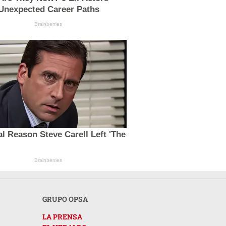
Unexpected Career Paths
Brainberries
l Reason Steve Carell Left 'The
Brainberries
GRUPO OPSA
LA PRENSA