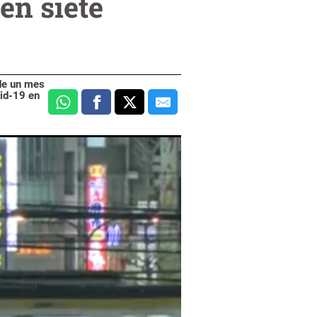
en siete
 de un mes
vid-19 en