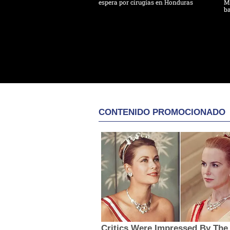
espera por cirugías en Honduras
Mo
ba
CONTENIDO PROMOCIONADO
Critics Were Impressed By The