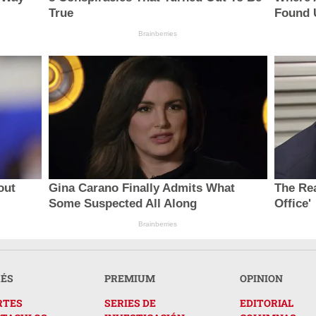
True
Found 
Brainberries
out
Gina Carano Finally Admits What
The Rea
Some Suspected All Along
Office'
Brainberries
RÉS
PREMIUM
OPINION
RTES
SERIES DE
EDITORIAL