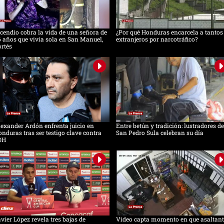
cendio cobra la vida de una señora de
¿Por qué Honduras encarcela a tantos
 años que vivía sola en San Manuel,
extranjeros por narcotráfico?
rtés
exander Ardón enfrenta juicio en
Entre betún y tradición: lustradores de
nduras tras ser testigo clave contra
San Pedro Sula celebran su día
OH
vier López revela tres bajas de
Video capta momento en que asaltant