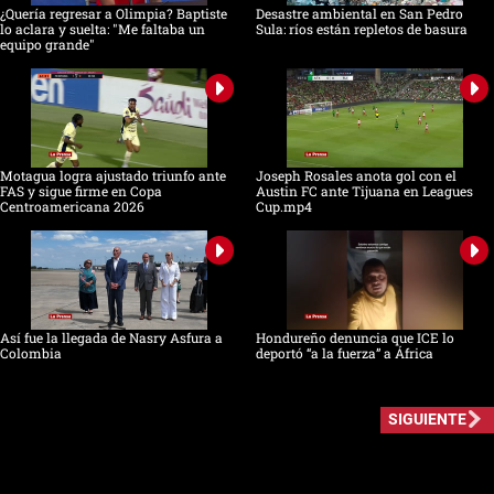
¿Quería regresar a Olimpia? Baptiste
Desastre ambiental en San Pedro
lo aclara y suelta: "Me faltaba un
Sula: ríos están repletos de basura
equipo grande"
Motagua logra ajustado triunfo ante
Joseph Rosales anota gol con el
FAS y sigue firme en Copa
Austin FC ante Tijuana en Leagues
Centroamericana 2026
Cup.mp4
Así fue la llegada de Nasry Asfura a
Hondureño denuncia que ICE lo
Colombia
deportó “a la fuerza” a África
SIGUIENTE