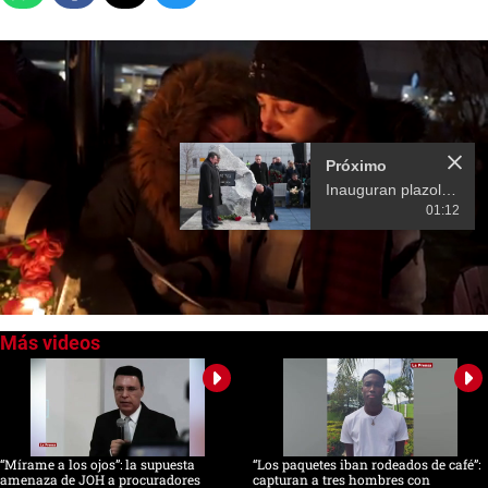
Próximo
Inauguran plazoleta en honor a víctimas del avión ucraniano derribado en Irán
01:12
0
of
48
seconds
“Mírame a los ojos”: la supuesta
“Los paquetes iban rodeados de café”:
amenaza de JOH a procuradores
capturan a tres hombres con