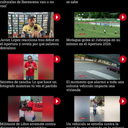
culturales de Iberescena van o no
se sabe
van"
Javier López reacciona tras debut en
Motagua golea al Juticalpa en su
el Apertura y revela por qué salieron
estreno en el Apertura 2026
descalzos
Secretos de cancha: Lo que hace un
El momento que alarmó a toda una
fotógrafo mientras tú ves el partido
colonia vehículo impacta una
vivienda
Militante de Libre arremete contra
Un vehículo se estrella contra la
dirigentes durante asamblea
pared de una vivienda en la colonia