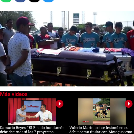
0
of
59
seconds
Damario Reyes: "El Estado hondureño
Valerio Marinacci se lesionó en su
debe decirnos si los 7 proyectos
debut como titular con Motagua: esto