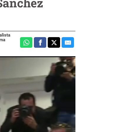
 Sánchez
alista
ema