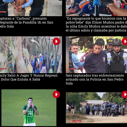
pturan a "Carboni", presunto
"Es repugnante lo que hicieron con la
tegrante de la Pandilla 18, en San
pobre bebé" dijo Elmer Muñoz padre d
dro Sula
la niña Emily Muñoz mientras le dab
el último adiós y clamaba por justicia
ily Salió A Jugar Y Nunca Regresó.
Seis capturados tras enfrentamiento
 Dolor Que Enluta A Sabá
armado con la Policía en San Pedro
Sula