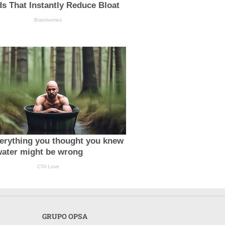
s That Instantly Reduce Bloat
Brainberries
erything you thought you knew
water might be wrong
CTA Love
GRUPO OPSA