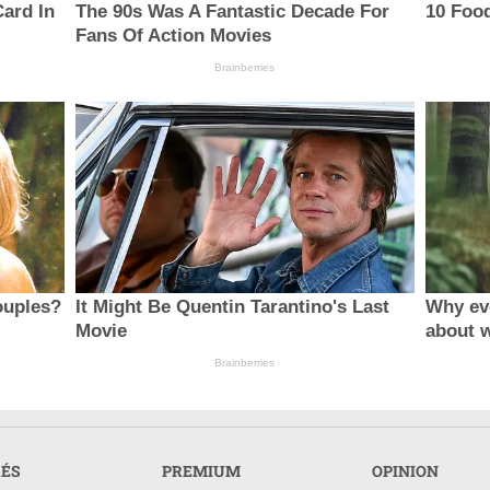
ard In
The 90s Was A Fantastic Decade For
10 Food
Fans Of Action Movies
Brainberries
ouples?
It Might Be Quentin Tarantino's Last
Why ev
Movie
about 
Brainberries
RÉS
PREMIUM
OPINION