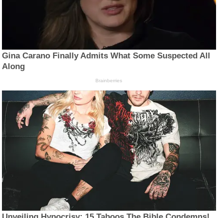
Gina Carano Finally Admits What Some Suspected All
Along
Brainberries
Unveiling Hypocrisy: 15 Taboos The Bible Condemns!