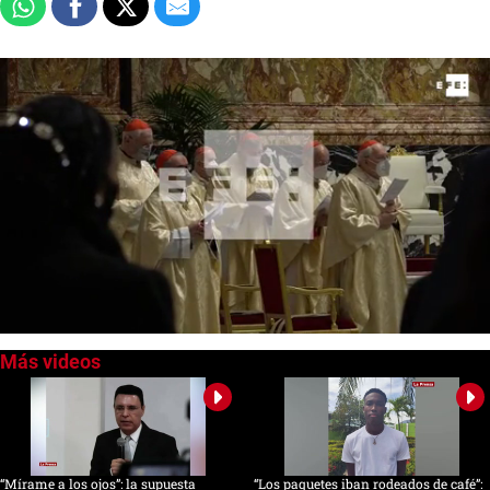
0
seconds
of
0
seconds
“Mírame a los ojos”: la supuesta
“Los paquetes iban rodeados de café”: