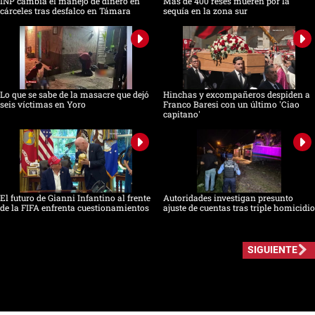
INP cambia el manejo de dinero en
Más de 400 reses mueren por la
cárceles tras desfalco en Támara
sequía en la zona sur
Lo que se sabe de la masacre que dejó
Hinchas y excompañeros despiden a
seis víctimas en Yoro
Franco Baresi con un último 'Ciao
capitano'
El futuro de Gianni Infantino al frente
Autoridades investigan presunto
de la FIFA enfrenta cuestionamientos
ajuste de cuentas tras triple homicidio
SIGUIENTE