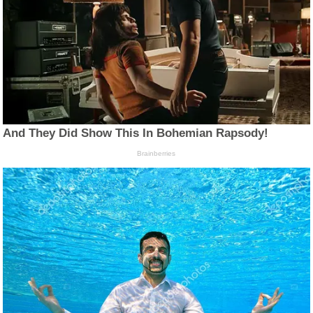
And They Did Show This In Bohemian Rapsody!
Brainberries