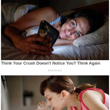
Think Your Crush Doesn't Notice You? Think Again
Brainberries