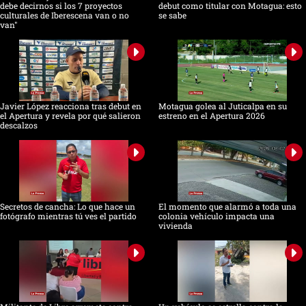
debe decirnos si los 7 proyectos
debut como titular con Motagua: esto
culturales de Iberescena van o no
se sabe
van"
Javier López reacciona tras debut en
Motagua golea al Juticalpa en su
el Apertura y revela por qué salieron
estreno en el Apertura 2026
descalzos
Secretos de cancha: Lo que hace un
El momento que alarmó a toda una
fotógrafo mientras tú ves el partido
colonia vehículo impacta una
vivienda