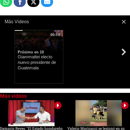
Más Videos
00:58
Próximo en 9
Giammattei electo
nuevo presidente de
Guatemala
0
of
39
seconds
Damario Reyes: "El Estado hondureño
Valerio Marinacci se lesionó en su