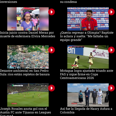
inversiones
su condena
Inicia juicio contra Daniel Meraz por
¿Quería regresar a Olimpia? Baptiste
muerte de enfermera Elvira Mercedes
lo aclara y suelta: "Me faltaba un
equipo grande"
Desastre ambiental en San Pedro
Motagua logra ajustado triunfo ante
Sula: ríos están repletos de basura
FAS y sigue firme en Copa
Centroamericana 2026
Joseph Rosales anota gol con el
Así fue la llegada de Nasry Asfura a
Austin FC ante Tijuana en Leagues
Colombia
Cup.mp4