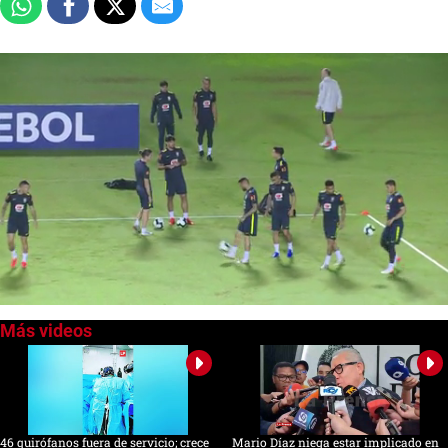
0
of
58
seconds
46 quirófanos fuera de servicio; crece
Mario Díaz niega estar implicado en