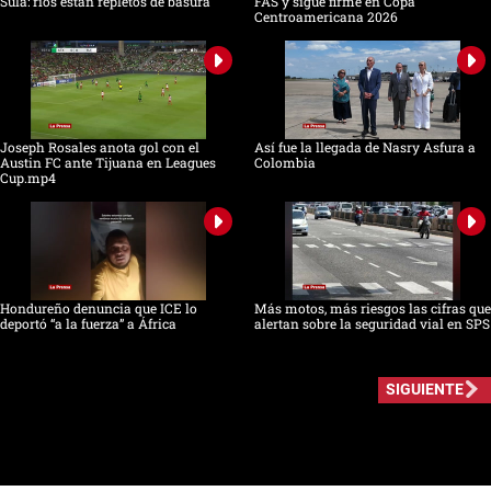
Sula: ríos están repletos de basura
FAS y sigue firme en Copa
Centroamericana 2026
Joseph Rosales anota gol con el
Así fue la llegada de Nasry Asfura a
Austin FC ante Tijuana en Leagues
Colombia
Cup.mp4
Hondureño denuncia que ICE lo
Más motos, más riesgos las cifras que
deportó “a la fuerza” a África
alertan sobre la seguridad vial en SPS
SIGUIENTE