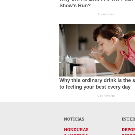
Show's Run?
Brainberries
Why this ordinary drink is the 
to feeling your best every day
CTA Favorite
NOTICIAS
INTE
HONDURAS
DEPO