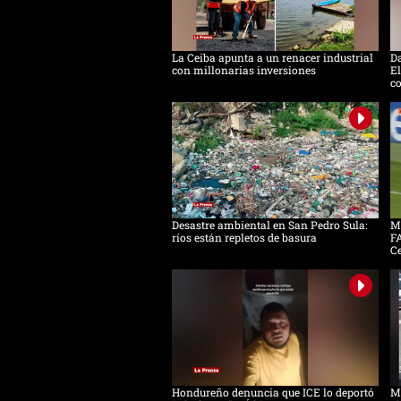
La Ceiba apunta a un renacer industrial
D
con millonarias inversiones
El
c
Desastre ambiental en San Pedro Sula:
Mo
ríos están repletos de basura
FA
C
Hondureño denuncia que ICE lo deportó
Má