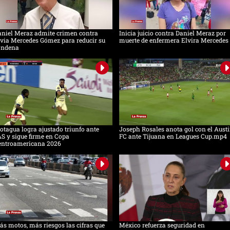
aniel Meraz admite crimen contra
Inicia juicio contra Daniel Meraz por
via Mercedes Gómez para reducir su
muerte de enfermera Elvira Mercedes
ondena
tagua logra ajustado triunfo ante
Joseph Rosales anota gol con el Aust
S y sigue firme en Copa
FC ante Tijuana en Leagues Cup.mp4
entroamericana 2026
s motos, más riesgos las cifras que
México refuerza seguridad en