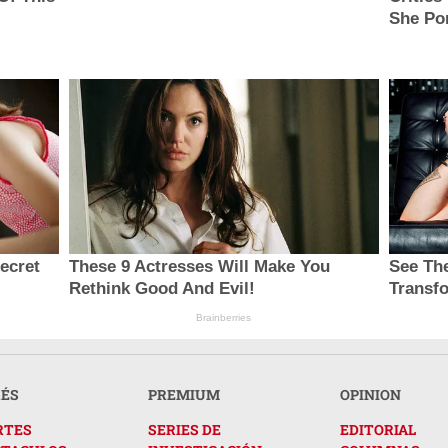
She Por
secret
These 9 Actresses Will Make You
See The
Rethink Good And Evil!
Transf
Brainberries
RÉS
PREMIUM
OPINION
RTES
SERIES DE
EDITORIAL