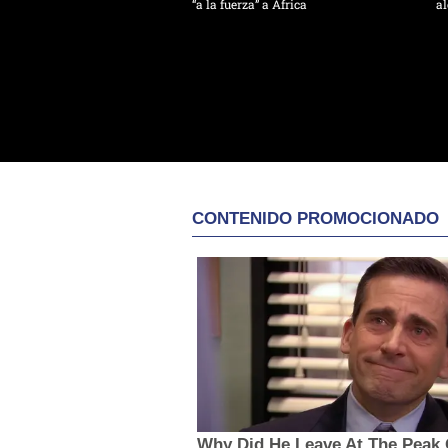
“a la fuerza” a África
al
CONTENIDO PROMOCIONADO
Why Did He Leave At The Peak 