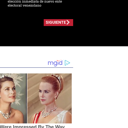
elección inmediata de nuevo ente
electoral venezolano
SIGUIENTE
s Were Impressed By The Way