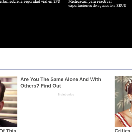
ertan sobre la seguridad vial en SPS
Michoacán para reactivar
exportaciones de aguacate a EEUU
Are You The Same Alone And With
Others? Find Out
Brainberries
Of This
Critic