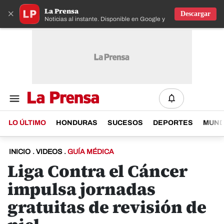
La Prensa
×
Descargar
Noticias al instante. Disponible en Google y IOS
LO ÚLTIMO
HONDURAS
SUCESOS
DEPORTES
MUN
INICIO
.
VIDEOS
.
GUÍA MÉDICA
Liga Contra el Cáncer
impulsa jornadas
gratuitas de revisión de