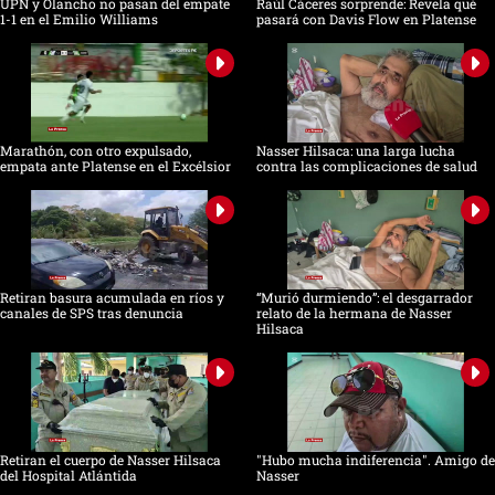
UPN y Olancho no pasan del empate
Raúl Cáceres sorprende: Revela qué
1-1 en el Emilio Williams
pasará con Davis Flow en Platense
Marathón, con otro expulsado,
Nasser Hilsaca: una larga lucha
empata ante Platense en el Excélsior
contra las complicaciones de salud
Retiran basura acumulada en ríos y
“Murió durmiendo”: el desgarrador
canales de SPS tras denuncia
relato de la hermana de Nasser
Hilsaca
Retiran el cuerpo de Nasser Hilsaca
"Hubo mucha indiferencia". Amigo de
del Hospital Atlántida
Nasser