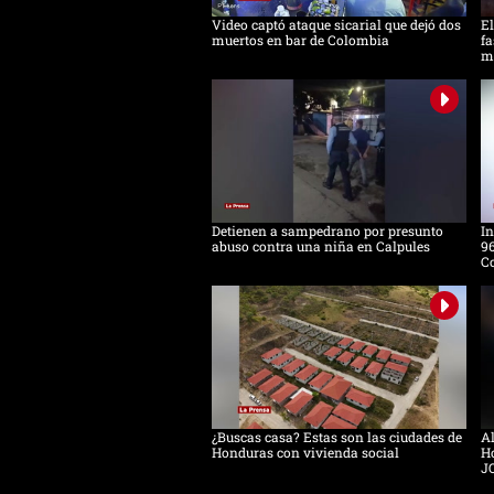
Video captó ataque sicarial que dejó dos
El
muertos en bar de Colombia
fa
m
Detienen a sampedrano por presunto
In
abuso contra una niña en Calpules
96
Co
¿Buscas casa? Estas son las ciudades de
Al
Honduras con vivienda social
Ho
J