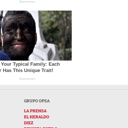
Brainberries
t Your Typical Family: Each
 Has This Unique Trait!
Brainberries
GRUPO OPSA
LA PRENSA
EL HERALDO
DIEZ