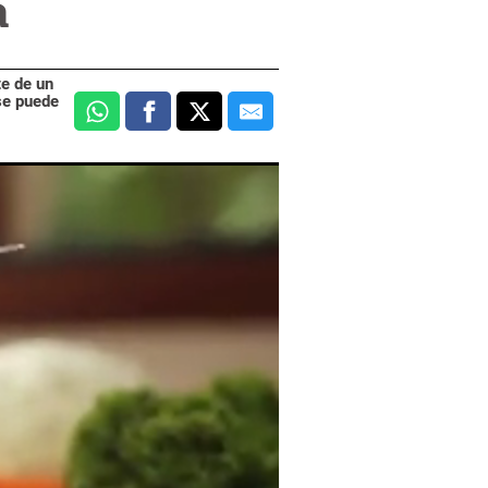
a
te de un
 se puede