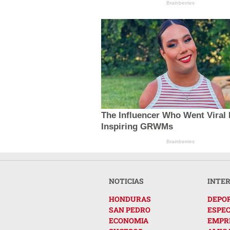
Brainberries
The Influencer Who Went Viral 
Inspiring GRWMs
Brainberries
NOTICIAS
INTE
HONDURAS
DEPO
SAN PEDRO
ESPE
ECONOMIA
EMPR