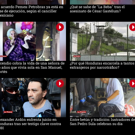
 acuerdo Pemex-Petrobras ya está en
¿Qué se sabe de "La Beba" tras el
se de ejecución, según el canciller
asesinato de César Gastélum?
exicano
cendio cobra la vida de una señora de
¿Por qué Honduras encarcela a tantos
 años que vivía sola en San Manuel,
extranjeros por narcotráfico?
rtés
exander Ardón enfrenta juicio en
Entre betún y tradición: lustradores de
nduras tras ser testigo clave contra
San Pedro Sula celebran su día
OH