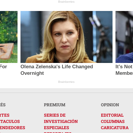
Brainberries
For
Olena Zelenska's Life Changed
It's No
Overnight
Member
Brainberries
RÉS
PREMIUM
OPINION
RTES
SERIES DE
EDITORIAL
CTACULOS
INVESTIGACIÓN
COLUMNAS
ENDEDORES
ESPECIALES
CARICATURA