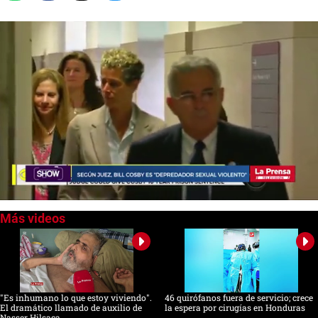
0
seconds
of
0
seconds
"Es inhumano lo que estoy viviendo".
46 quirófanos fuera de servicio; crece
El dramático llamado de auxilio de
la espera por cirugías en Honduras
Nasser Hilsaca