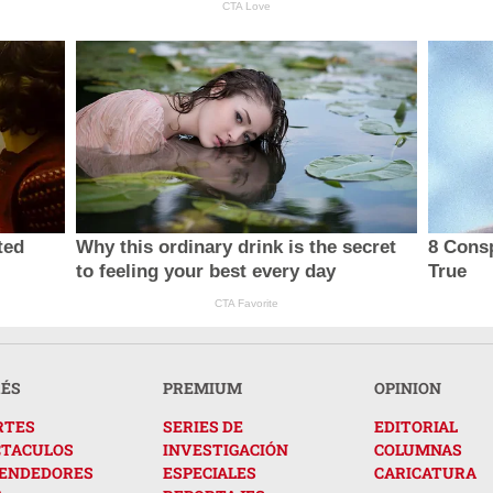
CTA Love
ted
Why this ordinary drink is the secret
8 Consp
to feeling your best every day
True
CTA Favorite
RÉS
PREMIUM
OPINION
RTES
SERIES DE
EDITORIAL
CTACULOS
INVESTIGACIÓN
COLUMNAS
ENDEDORES
ESPECIALES
CARICATURA