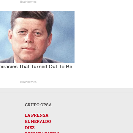
Brainberries
iracies That Turned Out To Be
Brainberries
GRUPO OPSA
LA PRENSA
EL HERALDO
DIEZ