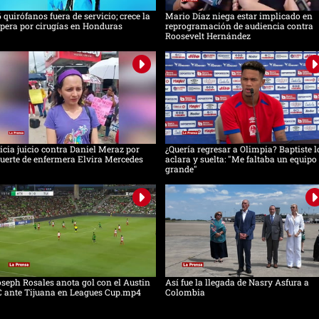
 quirófanos fuera de servicio; crece la
Mario Díaz niega estar implicado en
pera por cirugías en Honduras
reprogramación de audiencia contra
Roosevelt Hernández
icia juicio contra Daniel Meraz por
¿Quería regresar a Olimpia? Baptiste l
erte de enfermera Elvira Mercedes
aclara y suelta: "Me faltaba un equipo
grande"
seph Rosales anota gol con el Austin
Así fue la llegada de Nasry Asfura a
C ante Tijuana en Leagues Cup.mp4
Colombia