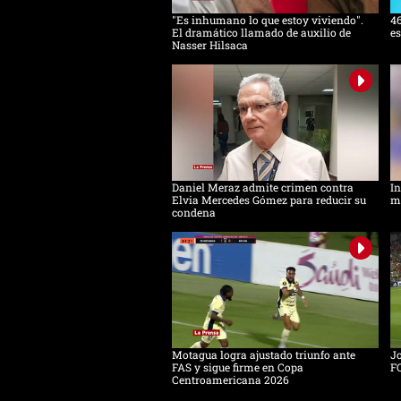
"Es inhumano lo que estoy viviendo".
46
El dramático llamado de auxilio de
es
Nasser Hilsaca
Daniel Meraz admite crimen contra
In
Elvia Mercedes Gómez para reducir su
mu
condena
Motagua logra ajustado triunfo ante
Jo
FAS y sigue firme en Copa
F
Centroamericana 2026