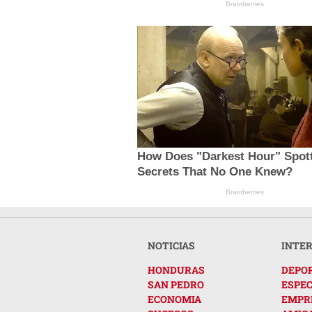
Brainberries
How Does "Darkest Hour" Spot
Secrets That No One Knew?
Brainberries
NOTICIAS
INTE
HONDURAS
DEPO
SAN PEDRO
ESPE
ECONOMIA
EMPR