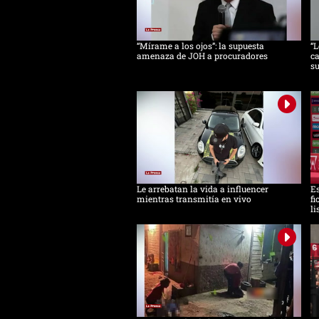
“Mírame a los ojos”: la supuesta
“L
amenaza de JOH a procuradores
ca
s
Le arrebatan la vida a influencer
Es
mientras transmitía en vivo
fi
li