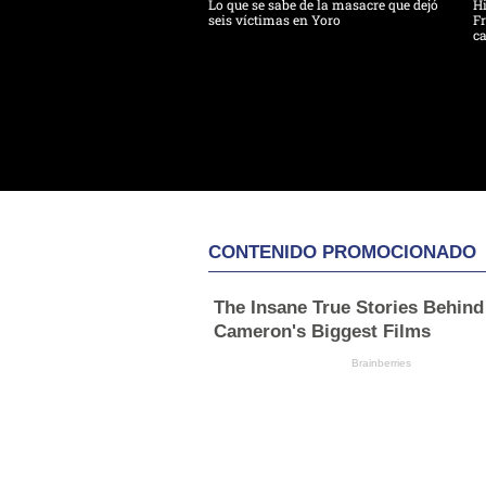
Lo que se sabe de la masacre que dejó
H
seis víctimas en Yoro
Fr
ca
CONTENIDO PROMOCIONADO
The Insane True Stories Behind
Cameron's Biggest Films
Brainberries