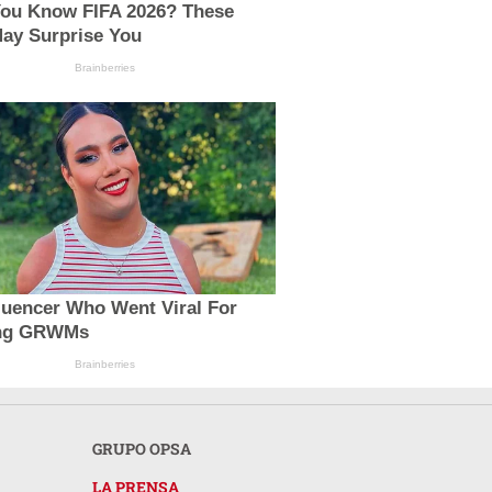
You Know FIFA 2026? These
May Surprise You
Brainberries
luencer Who Went Viral For
ing GRWMs
Brainberries
GRUPO OPSA
LA PRENSA