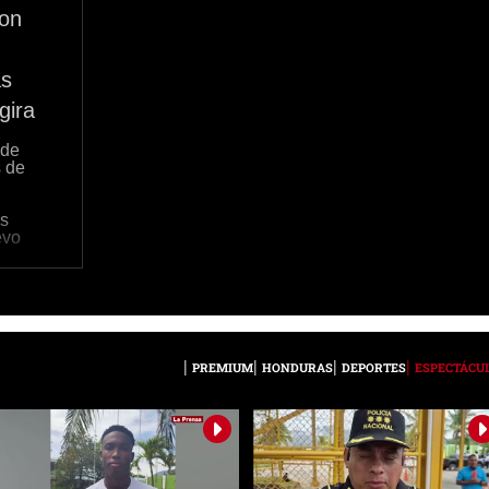
con
as
gira
 de
s de
os
evo
PREMIUM
HONDURAS
DEPORTES
ESPECTÁCU