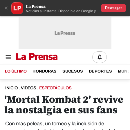
La Prensa
×
Descargar
Noticias al instante. Disponible en Google y IOS
LO ÚLTIMO
HONDURAS
SUCESOS
DEPORTES
MUN
INICIO
.
VIDEOS
.
ESPECTÁCULOS
'Mortal Kombat 2' revive
la nostalgia en sus fans
Con más peleas, un torneo y la inclusión de