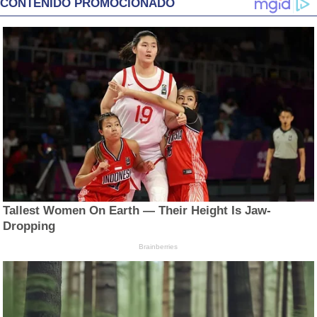
CONTENIDO PROMOCIONADO
Tallest Women On Earth — Their Height Is Jaw-
Dropping
Brainberries