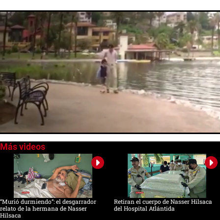
0
seconds
of
0
seconds
“Murió durmiendo”: el desgarrador
Retiran el cuerpo de Nasser Hilsaca
relato de la hermana de Nasser
del Hospital Atlántida
Hilsaca