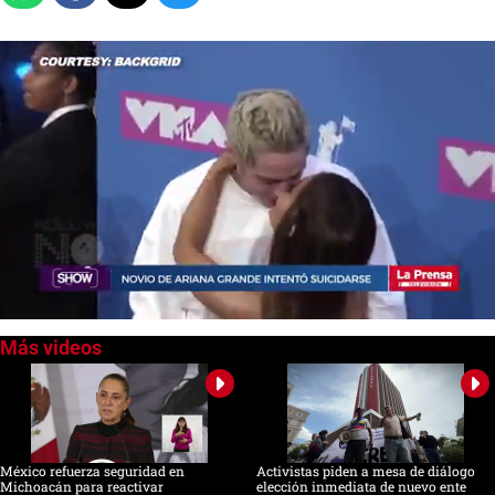
0
of
19
seconds
México refuerza seguridad en
Activistas piden a mesa de diálogo
Michoacán para reactivar
elección inmediata de nuevo ente