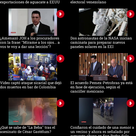
exportaciones de aguacate a EEUU
electoral venezolano
¿Amenazó JOH a los procuradores
Dos astronautas de la NASA inician
con la frase: "Mírame a los ojos... a
caminata para preparar nuevos
vos te voy a dar una lección"?
paneles solares en la EEI
Video captó ataque sicarial que dejó
El acuerdo Pemex-Petrobras ya está
dos muertos en bar de Colombia
en fase de ejecución, según el
canciller mexicano
¿Qué se sabe de "La Beba" tras el
Confiaron el cuidado de una menor a
asesinato de César Gastélum?
un vecino y ahora es señalado por
supuesto abuso en San Pedro Sula