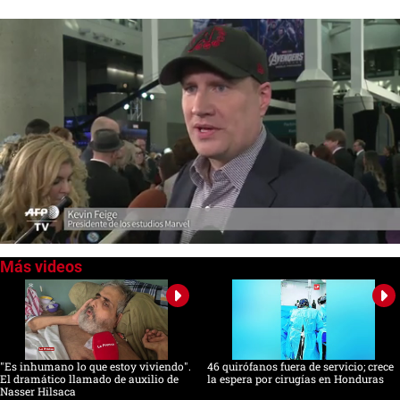
0
of
1
minute,
24
seconds
"Es inhumano lo que estoy viviendo".
46 quirófanos fuera de servicio; crece
El dramático llamado de auxilio de
la espera por cirugías en Honduras
Nasser Hilsaca