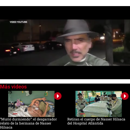
0
seconds
of
0
seconds
“Murió durmiendo”: el desgarrador
Retiran el cuerpo de Nasser Hilsaca
relato de la hermana de Nasser
del Hospital Atlántida
Hilsaca