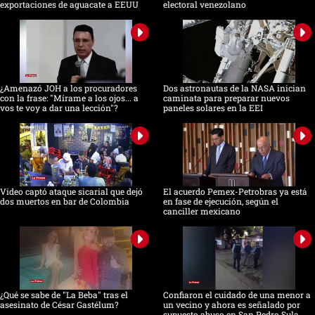
exportaciones de aguacate a EEUU
electoral venezolano
¿Amenazó JOH a los procuradores
Dos astronautas de la NASA inician
con la frase: "Mírame a los ojos... a
caminata para preparar nuevos
vos te voy a dar una lección"?
paneles solares en la EEI
Video captó ataque sicarial que dejó
El acuerdo Pemex-Petrobras ya está
dos muertos en bar de Colombia
en fase de ejecución, según el
canciller mexicano
¿Qué se sabe de "La Beba" tras el
Confiaron el cuidado de una menor a
asesinato de César Gastélum?
un vecino y ahora es señalado por
supuesto abuso en San Pedro Sula