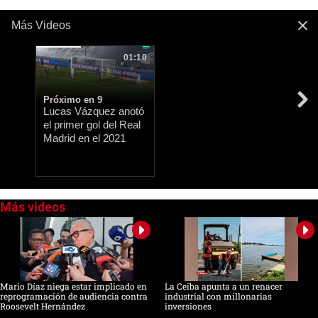
Más Videos
01:10
Próximo en 9
Lucas Vázquez anotó
el primer gol del Real
Madrid en el 2021
0
of
39
seconds
Mario Díaz niega estar implicado en
La Ceiba apunta a un renacer
reprogramación de audiencia contra
industrial con millonarias
Roosevelt Hernández
inversiones