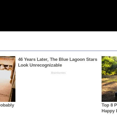
46 Years Later, The Blue Lagoon Stars
Look Unrecognizable
Brainberries
robably
Top 8 P
Happy L