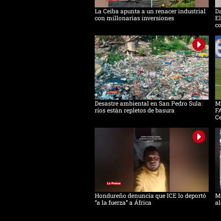
La Ceiba apunta a un renacer industrial
D
con millonarias inversiones
El
c
Desastre ambiental en San Pedro Sula:
Mo
ríos están repletos de basura
FA
C
Hondureño denuncia que ICE lo deportó
Má
“a la fuerza” a África
al