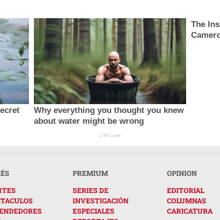
The Ins
Camero
secret
Why everything you thought you knew
about water might be wrong
CTA Love
RÉS
PREMIUM
OPINION
RTES
SERIES DE
EDITORIAL
CTACULOS
INVESTIGACIÓN
COLUMNAS
ENDEDORES
ESPECIALES
CARICATURA