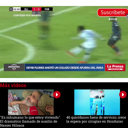
0
seconds
of
0
seconds
"Es inhumano lo que estoy viviendo".
46 quirófanos fuera de servicio; crece
El dramático llamado de auxilio de
la espera por cirugías en Honduras
Nasser Hilsaca