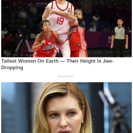
Tallest Women On Earth — Their Height Is Jaw-
Dropping
Brainberries