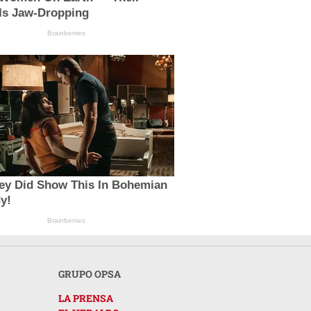
 Is Jaw-Dropping
Brainberries
ey Did Show This In Bohemian
y!
Brainberries
GRUPO OPSA
LA PRENSA