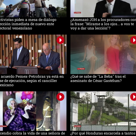
tivistas piden a mesa de diálogo
¿Amenazó JOH a los procuradores co
ección inmediata de nuevo ente
la frase: "Mírame a los ojos... a vos te
ectoral venezolano
voy a dar una lección"?
 acuerdo Pemex-Petrobras ya está en
¿Qué se sabe de "La Beba" tras el
se de ejecución, según el canciller
asesinato de César Gastélum?
exicano
cendio cobra la vida de una señora de
¿Por qué Honduras encarcela a tantos