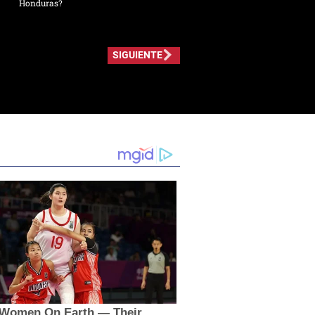
Honduras?
SIGUIENTE
t Women On Earth — Their