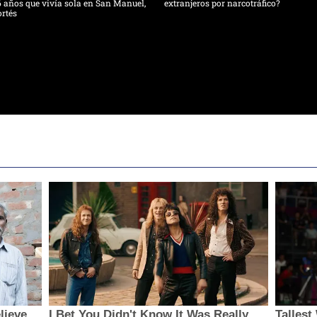
 años que vivía sola en San Manuel,
extranjeros por narcotráfico?
rtés
lieve
I Bet You Didn't Know It Was Really
Talles