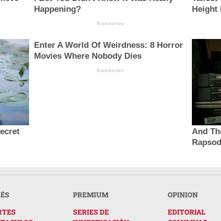
Happening?
Height
Brainberries
Enter A World Of Weirdness: 8 Horror
Movies Where Nobody Dies
Brainberries
secret
And Th
Rapsod
RÉS
PREMIUM
OPINION
RTES
SERIES DE
EDITORIAL