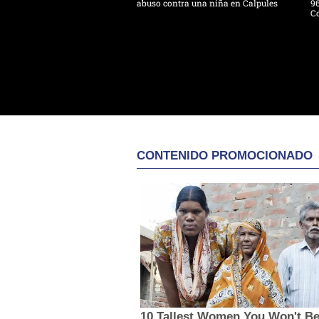
abuso contra una niña en Calpules
96
Co
CONTENIDO PROMOCIONADO
10 Tallest Women You Won't Be