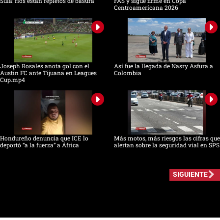
Sula: ríos están repletos de basura
FAS y sigue firme en Copa
Centroamericana 2026
Joseph Rosales anota gol con el
Así fue la llegada de Nasry Asfura a
Austin FC ante Tijuana en Leagues
Colombia
Cup.mp4
Hondureño denuncia que ICE lo
Más motos, más riesgos las cifras que
deportó “a la fuerza” a África
alertan sobre la seguridad vial en SPS
SIGUIENTE