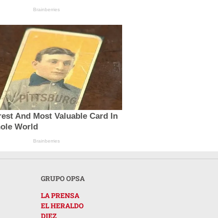
Brainberries
est And Most Valuable Card In
ole World
Brainberries
GRUPO OPSA
LA PRENSA
EL HERALDO
DIEZ