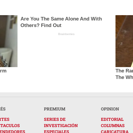
Are You The Same Alone And With
Others? Find Out
Brainberries
orm
The Rar
The Wh
RÉS
PREMIUM
OPINION
RTES
SERIES DE
EDITORIAL
CTACULOS
INVESTIGACIÓN
COLUMNAS
ENDEDORES
ESPECIALES
CARICATURA