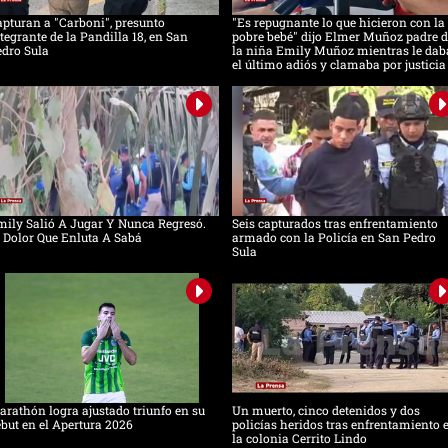
pturan a "Carboni", presunto
"Es repugnante lo que hicieron con la
tegrante de la Pandilla 18, en San
pobre bebé" dijo Elmer Muñoz padre d
dro Sula
la niña Emily Muñoz mientras le dab
el último adiós y clamaba por justicia
ily Salió A Jugar Y Nunca Regresó.
Seis capturados tras enfrentamiento
 Dolor Que Enluta A Sabá
armado con la Policía en San Pedro
Sula
rathón logra ajustado triunfo en su
Un muerto, cinco detenidos y dos
but en el Apertura 2026
policías heridos tras enfrentamiento 
la colonia Cerrito Lindo