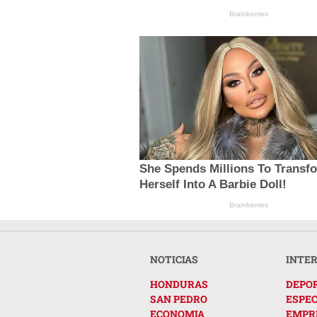
Brainberries
She Spends Millions To Transf
Herself Into A Barbie Doll!
Brainberries
NOTICIAS
INTE
HONDURAS
DEPO
SAN PEDRO
ESPE
ECONOMIA
EMPR