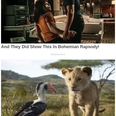
And They Did Show This In Bohemian Rapsody!
Brainberries