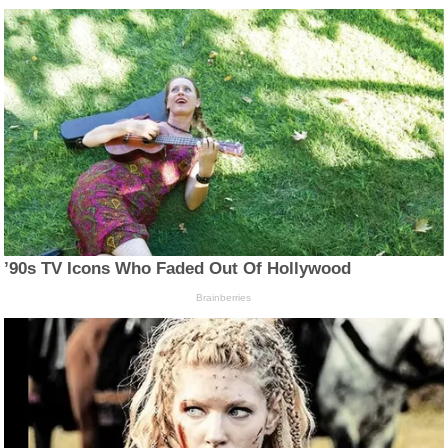
’90s TV Icons Who Faded Out Of Hollywood
Brainberries