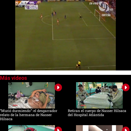
0
seconds
of
0
seconds
“Murió durmiendo”: el desgarrador
Retiran el cuerpo de Nasser Hilsaca
relato de la hermana de Nasser
del Hospital Atlántida
Hilsaca